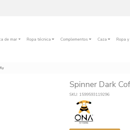
ca de mar
Ropa técnica
Complementos
Caza
Ropa y
fly
Spinner Dark Cof
SKU: 1599593119296