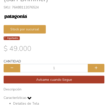
SKU: 76488112076524
Stock por sucursal
Agotado.
$ 49.000
CANTIDAD
Avísame cuando llegue
Descripción
Características
Detalles de Tela