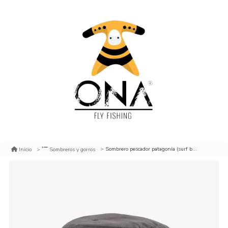
Sombrero pescador patagonia (surf brimmer)
Inicio
Sombreros y gorros