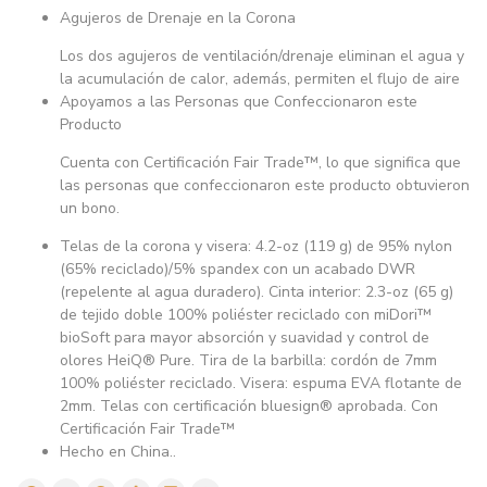
Agujeros de Drenaje en la Corona
Los dos agujeros de ventilación/drenaje eliminan el agua y
la acumulación de calor, además, permiten el flujo de aire
Apoyamos a las Personas que Confeccionaron este
Producto
Cuenta con Certificación Fair Trade™, lo que significa que
las personas que confeccionaron este producto obtuvieron
un bono.
Telas de la corona y visera: 4.2-oz (119 g) de 95% nylon
(65% reciclado)/5% spandex con un acabado DWR
(repelente al agua duradero). Cinta interior: 2.3-oz (65 g)
de tejido doble 100% poliéster reciclado con miDori™
bioSoft para mayor absorción y suavidad y control de
olores HeiQ® Pure. Tira de la barbilla: cordón de 7mm
100% poliéster reciclado. Visera: espuma EVA flotante de
2mm. Telas con certificación bluesign® aprobada. Con
Certificación Fair Trade™
Hecho en China..