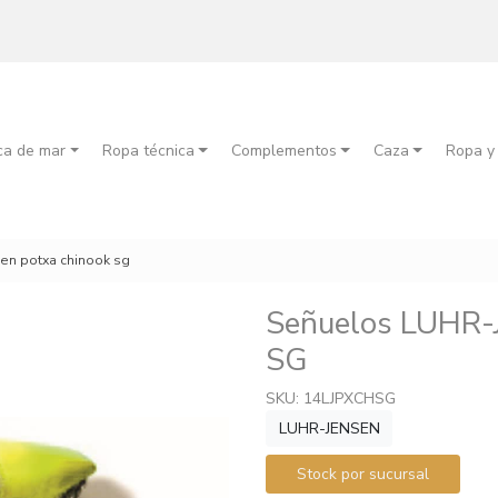
ca de mar
Ropa técnica
Complementos
Caza
Ropa y
en potxa chinook sg
Señuelos LUHR
SG
SKU: 14LJPXCHSG
LUHR-JENSEN
Stock por sucursal