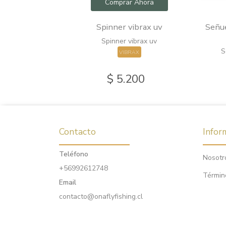
hora
Comprar Ahora
s natural
Spinner vibrax uv
Señue
Spinner vibrax uv
HING
S
VIBRAX
0
$ 5.200
Contacto
Infor
Teléfono
Nosotr
+56992612748
Términ
Email
contacto@onaflyfishing.cl