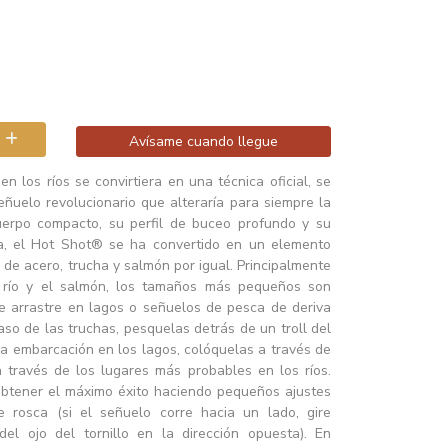
Avísame cuando llegue
en los ríos se convirtiera en una técnica oficial, se
eñuelo revolucionario que alteraría para siempre la
erpo compacto, su perfil de buceo profundo y su
va, el Hot Shot® se ha convertido en un elemento
de acero, trucha y salmón por igual. Principalmente
e río y el salmón, los tamaños más pequeños son
 arrastre en lagos o señuelos de pesca de deriva
aso de las truchas, pesquelas detrás de un troll del
 la embarcación en los lagos, colóquelas a través de
 a través de los lugares más probables en los ríos.
obtener el máximo éxito haciendo pequeños ajustes
e rosca (si el señuelo corre hacia un lado, gire
del ojo del tornillo en la dirección opuesta). En