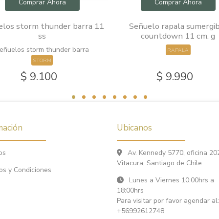
Comprar Ahora
Comprar Ahora
los storm thunder barra 11
Señuelo rapala sumergi
ss
countdown 11 cm. g
eñuelos storm thunder barra
RAPALA
STORM
$ 9.100
$ 9.990
mación
Ubicanos
os
Av. Kennedy 5770, oficina 20
Vitacura, Santiago de Chile
os y Condiciones
Lunes a Viernes 10:00hrs a
18:00hrs
Para visitar por favor agendar al:
+56992612748