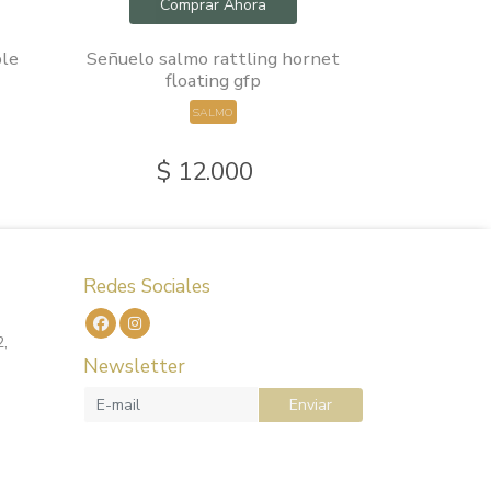
Comprar Ahora
Com
ble
Señuelo salmo rattling hornet
Señuelos
floating gfp
Señuelo
SALMO
$ 12.000
$
Redes Sociales
2,
Newsletter
Enviar