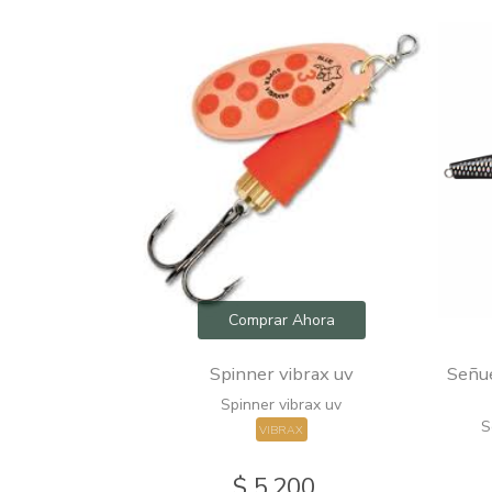
hora
Comprar Ahora
s natural
Spinner vibrax uv
Señue
Spinner vibrax uv
HING
S
VIBRAX
0
$ 5.200