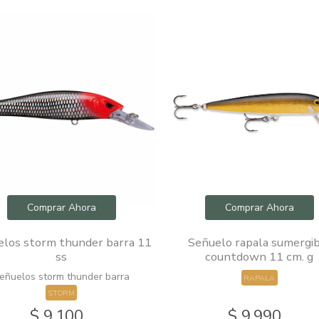
Comprar Ahora
Comprar Ahora
los storm thunder barra 11
Señuelo rapala sumergi
ss
countdown 11 cm. g
eñuelos storm thunder barra
RAPALA
STORM
$ 9.100
$ 9.990