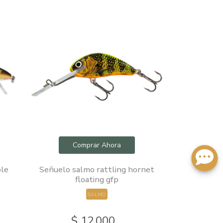
Comprar Ahora
Com
ble
Señuelo salmo rattling hornet
Señuelos
floating gfp
Señuelo
SALMO
$ 12.000
$