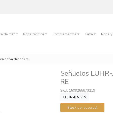
ca de mar
Ropa técnica
Complementos
Caza
Ropa y
en potxa chinook re
Señuelos LUHR
RE
SKU: 1609265873219
LUHR-JENSEN
Stock por sucursal