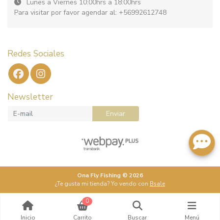
Lunes a Viernes 10:00hrs a 18:00hrs
Para visitar por favor agendar al: +56992612748
Redes Sociales
Newsletter
Enviar
Ona Fly Fishing © 2026
¿Te gusta mi tienda? Yo vendo con
Bsale
0
Inicio
Carrito
Buscar
Menú