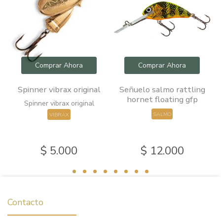
Comprar Ahora
Comprar Ahora
Spinner vibrax original
Señuelo salmo rattling
o
hornet floating gfp
Spinner vibrax original
SALMO
VIBRAX
$ 5.000
$ 12.000
Contacto