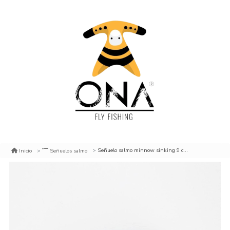
Señuelo salmo minnow sinking 9 cm smd
Inicio
Señuelos salmo