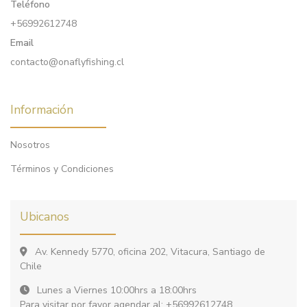
Teléfono
+56992612748
Email
contacto@onaflyfishing.cl
Información
Nosotros
Términos y Condiciones
Ubicanos
Av. Kennedy 5770, oficina 202, Vitacura, Santiago de
Chile
Lunes a Viernes 10:00hrs a 18:00hrs
Para visitar por favor agendar al: +56992612748