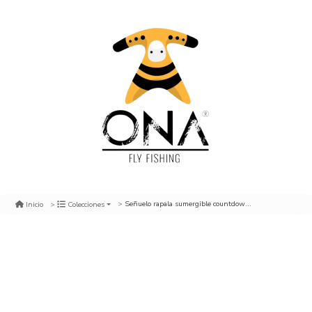
Señuelo rapala sumergible countdown 7 cm. rtl
Inicio
Colecciones