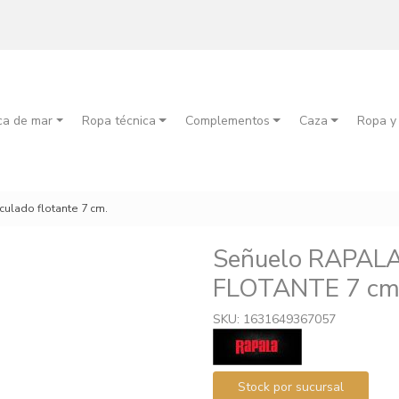
ca de mar
Ropa técnica
Complementos
Caza
Ropa y
culado flotante 7 cm.
Señuelo RAPAL
FLOTANTE 7 cm
SKU: 1631649367057
Stock por sucursal