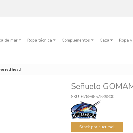
ca de mar
Ropa técnica
Complementos
Caza
Ropa y
er red head
Señuelo GOMAME
SKU: 67698857539800
Stock por sucursal