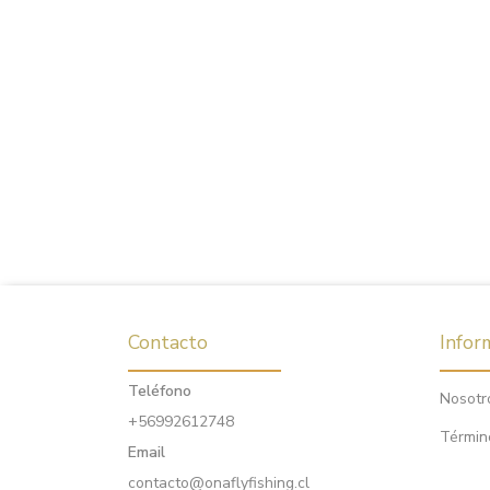
Contacto
Infor
Teléfono
Nosotr
+56992612748
Términ
Email
contacto@onaflyfishing.cl