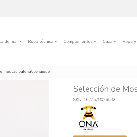
ca de mar
Ropa técnica
Complementos
Caza
Ropa y
de moscas palena/coyhaique
Selección de Mo
SKU: 1627578026532