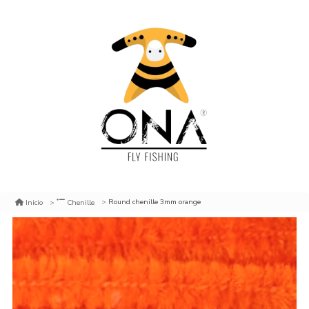
Round chenille 3mm orange
Inicio
Chenille