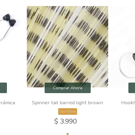
Comprar Ahora
erámica
Spinner tail barred light brown
Hookh
TEXTREME
$ 3.990