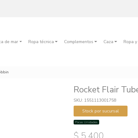
ca de mar
Ropa técnica
Complementos
Caza
Ropa y
obbin
Rocket Flair Tub
SKU: 1551113001758
Stock por sucursal
Pocas Unidades.
$ 5.400