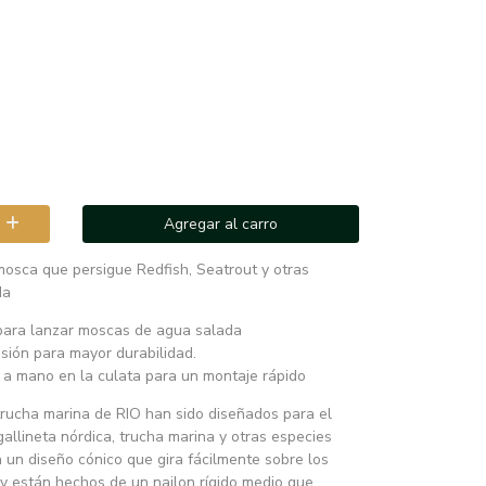
Agregar al carro
osca que persigue Redfish, Seatrout y otras
da
 para lanzar moscas de agua salada
asión para mayor durabilidad.
 a mano en la culata para un montaje rápido
/trucha marina de RIO han sido diseñados para el
llineta nórdica, trucha marina y otras especies
 un diseño cónico que gira fácilmente sobre los
 y están hechos de un nailon rígido medio que