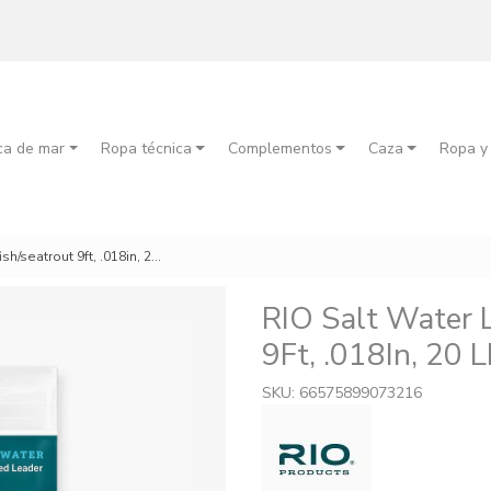
ca de mar
Ropa técnica
Complementos
Caza
Ropa y
/seatrout 9ft, .018in, 20 lb
RIO Salt Water 
9Ft, .018In, 20 L
SKU: 66575899073216