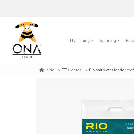
Fly Fishing
Spinning
Pes
Rio salt water leader redfish
Inicio
Líderes