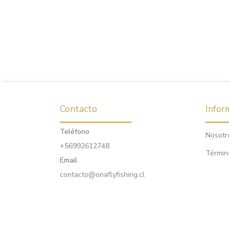
Contacto
Infor
Teléfono
Nosotr
+56992612748
Términ
Email
contacto@onaflyfishing.cl