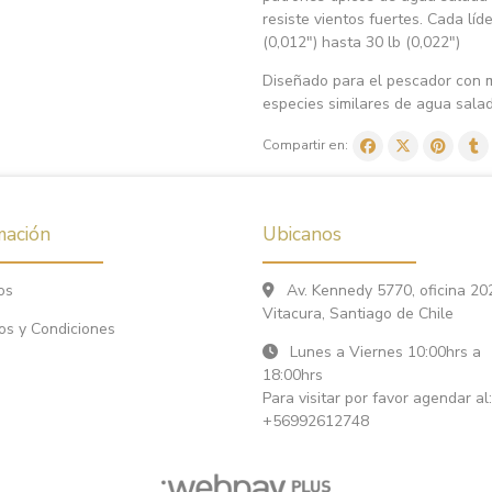
resiste vientos fuertes. Cada líd
(0,012") hasta 30 lb (0,022")
Diseñado para el pescador con m
especies similares de agua sala
Compartir en:
mación
Ubicanos
os
Av. Kennedy 5770, oficina 20
Vitacura, Santiago de Chile
os y Condiciones
Lunes a Viernes 10:00hrs a
18:00hrs
Para visitar por favor agendar al:
+56992612748