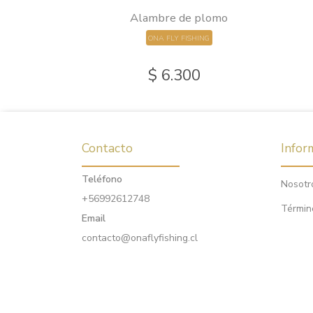
Alambre de plomo
ONA FLY FISHING
$ 6.300
Contacto
Infor
Teléfono
Nosotr
+56992612748
Términ
Email
contacto@onaflyfishing.cl