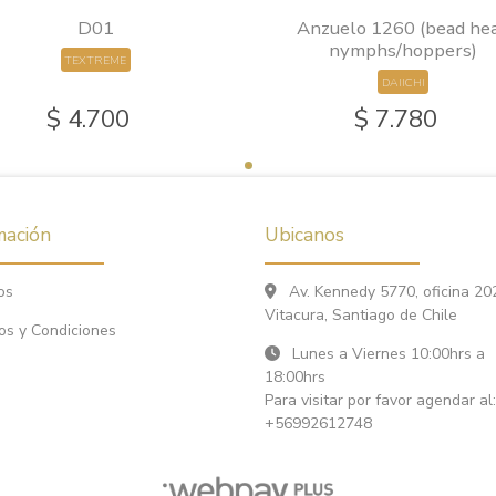
D01
Anzuelo 1260 (bead he
nymphs/hoppers)
TEXTREME
DAIICHI
$ 4.700
$ 7.780
mación
Ubicanos
os
Av. Kennedy 5770, oficina 20
Vitacura, Santiago de Chile
os y Condiciones
Lunes a Viernes 10:00hrs a
18:00hrs
Para visitar por favor agendar al:
+56992612748