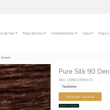
ca de mar
Ropa técnica
Complementos
Caza
Ropa y
n. brown
Pure Silk 90 De
SKU: 1596137091172
Textreme
Stock por sucursal
Pocas Unidades.