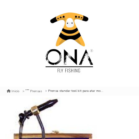
Prensa standar tool kit para atar moscas
Inicio
Prensas