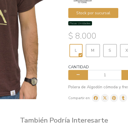
Stock por sucursal
Pocas Unidades.
$ 8.000
L
M
S
X
CANTIDAD
Polera de Algodón cómoda y fre
Compartir en:
También Podría Interesarte