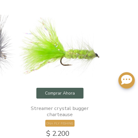
Comprar Ahora
Com
Streamer crystal bugger
Hairwi
charteause
ONA
ONA FLY FISHING
$ 2.200
$