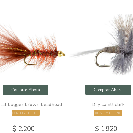
Comprar Ahora
Comprar Ahora
tal bugger brown beadhead
Dry cahill dark
ONA FLY FISHING
ONA FLY FISHING
$ 2.200
$ 1.920