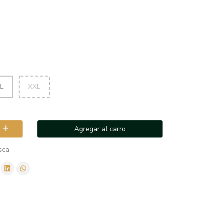
L
XXL
Agregar al carro
sca