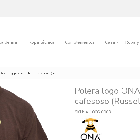
ca de mar
Ropa técnica
Complementos
Caza
Ropa y
fishing jaspeado cafesoso (russet)
Polera logo ONA
cafesoso (Russe
SKU: A 1006 0003