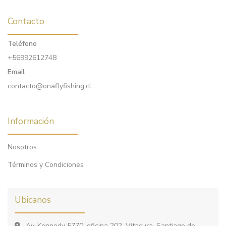
Contacto
Teléfono
+56992612748
Email
contacto@onaflyfishing.cl
Información
Nosotros
Términos y Condiciones
Ubicanos
Av. Kennedy 5770, oficina 202, Vitacura, Santiago de