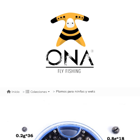
Plomos para ninfas y wets
Inicio
Colecciones