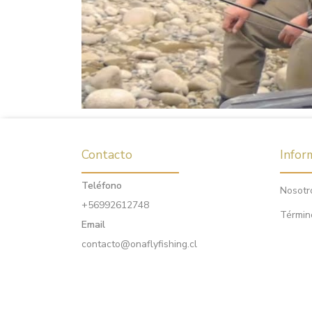
Contacto
Infor
Teléfono
Nosotr
+56992612748
Términ
Email
contacto@onaflyfishing.cl