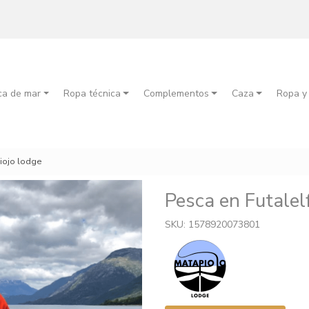
ca de mar
Ropa técnica
Complementos
Caza
Ropa y
piojo lodge
Pesca en Futalel
SKU: 1578920073801