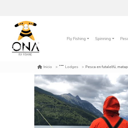
Fly Fishing
Spinning
Pes
Pesca en futalelfú, mata
Inicio
Lodges