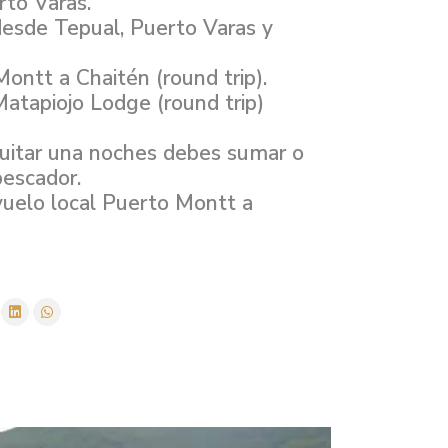
rto Varas.
 desde Tepual, Puerto Varas y
Montt a Chaitén (round trip).
Matapiojo Lodge (round trip)
quitar una noches debes sumar o
pescador.
uelo local Puerto Montt a