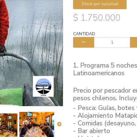
Stock por sucursal
$ 1.750.000
CANTIDAD
1. Programa 5 noches,
Latinoamericanos
Precio por pescador 
pesos chilenos. Incluy
- Pesca: Guías, botes
- ⁠Alojamiento Matapi
- ⁠Comidas (desayuno,
- ⁠Bar abierto