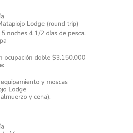
ía
Matapiojo Lodge (round trip)
5 noches 4 1/2 días de pesca.
opa
en ocupación doble $3.150.000
e:
, equipamiento y moscas
ojo Lodge
 almuerzo y cena).
ía