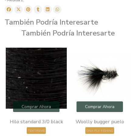
También Podría Interesarte
También Podría Interesarte
Comprar Ahora
Comprar Ahora
0
Hilo standard 3/0 black
Woolly bugger puelo
TEXTREME
ONA FLY FISHING