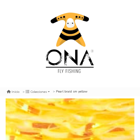
Pearl braid sm yellow
Inicio
Colecciones