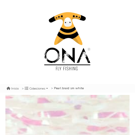
Pearl braid sm white
Inicio
Colecciones