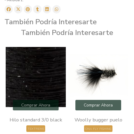
También Podría Interesarte
También Podría Interesarte
Comprar Ahora
Comprar Ahora
0
Hilo standard 3/0 black
Woolly bugger puelo
TEXTREME
ONA FLY FISHING