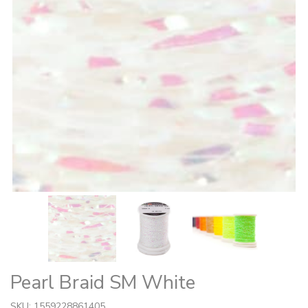
Pearl Braid SM White
SKU: 1559228861405