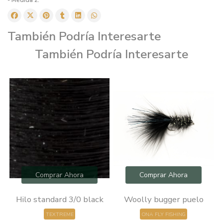
También Podría Interesarte
También Podría Interesarte
Comprar Ahora
Comprar Ahora
0
Hilo standard 3/0 black
Woolly bugger puelo
TEXTREME
ONA FLY FISHING