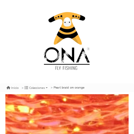
Pearl braid sm orange
Inicio
Colecciones