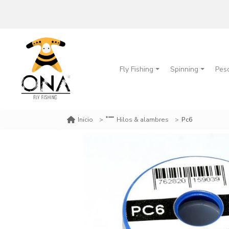
Fly Fishing
Spinning
Pes
Pc6
Inicio
Hilos & alambres