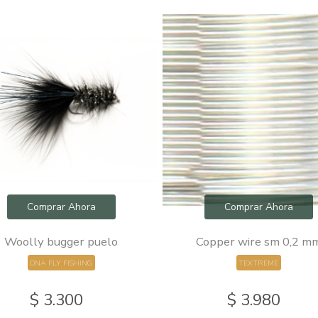
Comprar Ahora
Comprar Ahora
Woolly bugger puelo
Copper wire sm 0,2 m
ONA FLY FISHING
TEXTREME
$ 3.300
$ 3.980