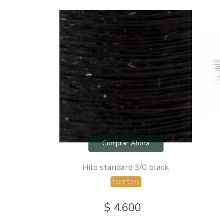
hora
Comprar Ahora
m 300 strands
Hilo standard 3/0 black
E
TEXTREME
0
$ 4.600