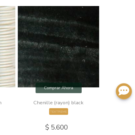
Comprar Ahora
Com
m
Chenille (rayon) black
Cactus 
TEXTREME
$ 5.600
$