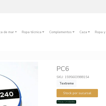
ca de mar
Ropa técnica
Complementos
Caza
Ropa y
PC6
SKU: 1595603988154
Textreme
Stock por sucursal
Pocas Unidades.