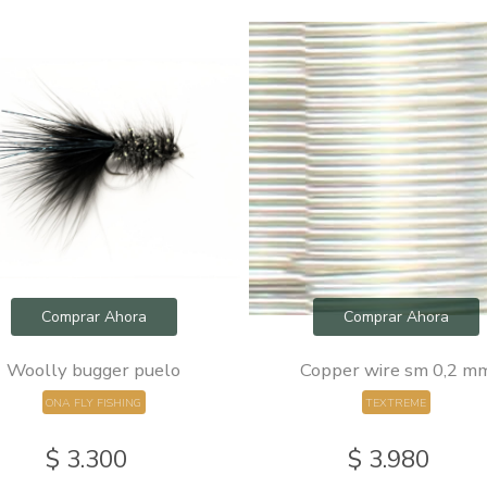
Comprar Ahora
Comprar Ahora
Woolly bugger puelo
Copper wire sm 0,2 m
ONA FLY FISHING
TEXTREME
$ 3.300
$ 3.980