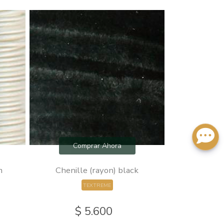
Comprar Ahora
Com
m
Chenille (rayon) black
Cactus 
TEXTREME
$ 5.600
$