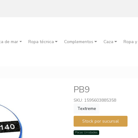
ca de mar
Ropa técnica
Complementos
Caza
Ropa y
PB9
SKU: 1595603885358
Textreme
Stock por sucursal
Pocas Unidades.