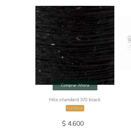
hora
Comprar Ahora
m 300 strands
Hilo standard 3/0 black
E
TEXTREME
0
$ 4.600