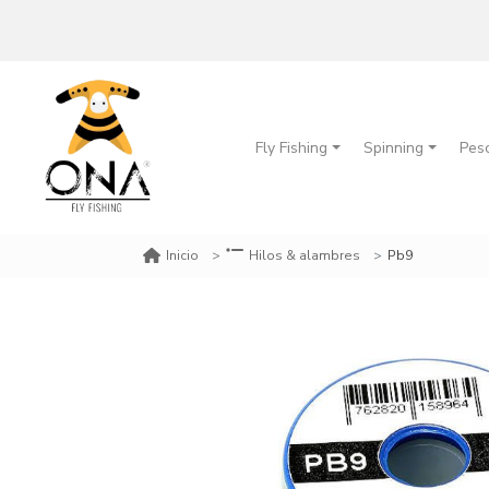
Fly Fishing
Spinning
Pes
Pb9
Inicio
Hilos & alambres