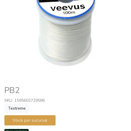
PB2
SKU: 1595603729586
Textreme
Stock por sucursal
Pocas Unidades.