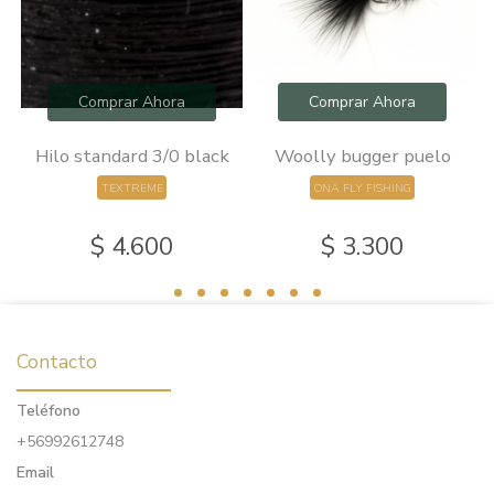
Comprar Ahora
Comprar Ahora
0
Hilo standard 3/0 black
Woolly bugger puelo
TEXTREME
ONA FLY FISHING
$ 4.600
$ 3.300
Contacto
Teléfono
+56992612748
Email