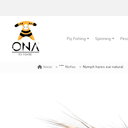
Fly Fishing
Spinning
Pes
Nymph hares ear natural
Inicio
Ninfas