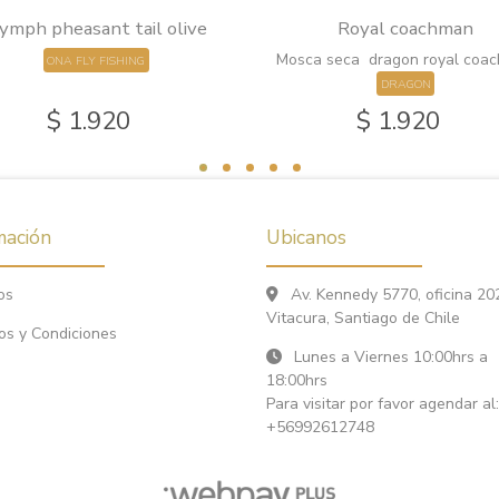
ymph pheasant tail olive
Royal coachman
Mosca seca dragon royal coa
ONA FLY FISHING
DRAGON
$ 1.920
$ 1.920
mación
Ubicanos
os
Av. Kennedy 5770, oficina 20
Vitacura, Santiago de Chile
os y Condiciones
Lunes a Viernes 10:00hrs a
18:00hrs
Para visitar por favor agendar al:
+56992612748