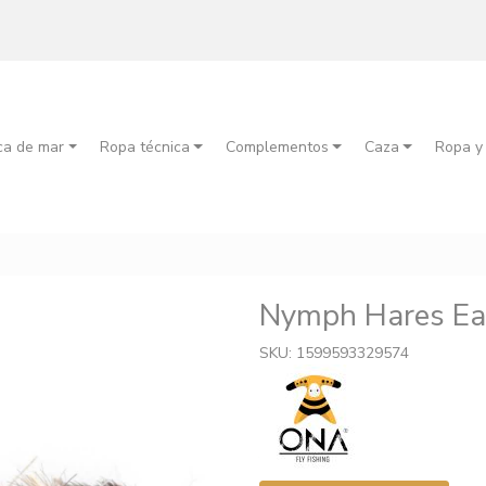
ca de mar
Ropa técnica
Complementos
Caza
Ropa y
Nymph Hares Ea
SKU: 1599593329574