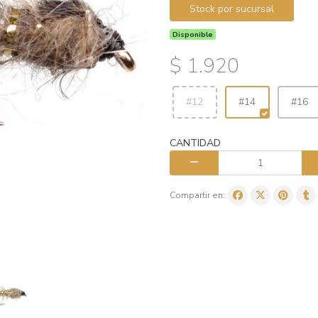
Stock por sucursal
Disponible
$ 1.920
#12
#14
#16
CANTIDAD
Compartir en: