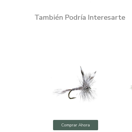
También Podría Interesarte
hora
Comprar Ahora