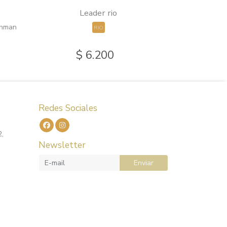
Leader rio
Nymph 
chman
RIO
ONA
$ 6.200
$
Redes Sociales
2,
Newsletter
Enviar