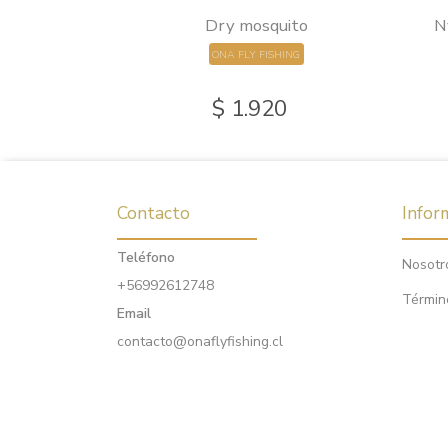
nt tail
Dry mosquito
N
HING
ONA FLY FISHING
0
$ 1.920
Contacto
Infor
Teléfono
Nosotr
+56992612748
Términ
Email
contacto@onaflyfishing.cl