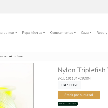
ca de mar
Ropa técnica
Complementos
Caza
Ropa y
xus amarillo fluor
Nylon Triplefish
SKU: 1611847038994
TRIPLEFISH
Stock por sucursal
Pocas Unidades.