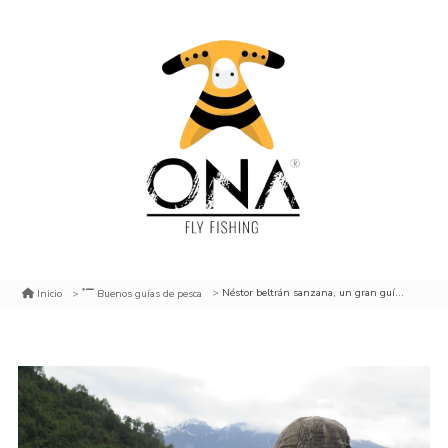
Néstor beltrán sanzana, un gran guía para futalelfú y yelcho (el precio es a convenir directamente con néstor)
Inicio
Buenos guías de pesca