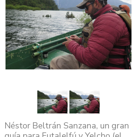
Néstor Beltrán Sanzana, un gran
guía para Futalelfú y Yelcho (el