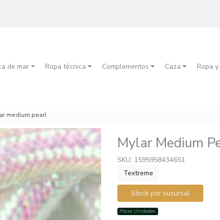
ca de mar
Ropa técnica
Complementos
Caza
Ropa y
ar medium pearl
Mylar Medium Pe
SKU: 1595958434651
Textreme
Stock por sucursal
Pocas Unidades.