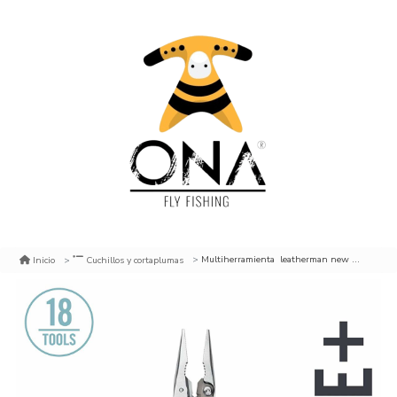
Multiherramienta leatherman new wave plus #832524
Inicio
Cuchillos y cortaplumas