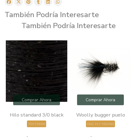
También Podría Interesarte
También Podría Interesarte
Comprar Ahora
Comprar Ahora
0
Hilo standard 3/0 black
Woolly bugger puelo
TEXTREME
ONA FLY FISHING