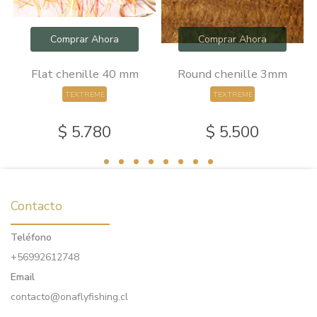
Comprar Ahora
Comprar Ahora
Flat chenille 40 mm
Round chenille 3mm
TEXTREME
TEXTREME
$ 5.780
$ 5.500
Contacto
Teléfono
+56992612748
Email
contacto@onaflyfishing.cl