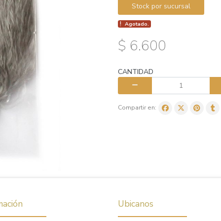
Stock por sucursal
Agotado.
$ 6.600
CANTIDAD
Compartir en:
mación
Ubicanos