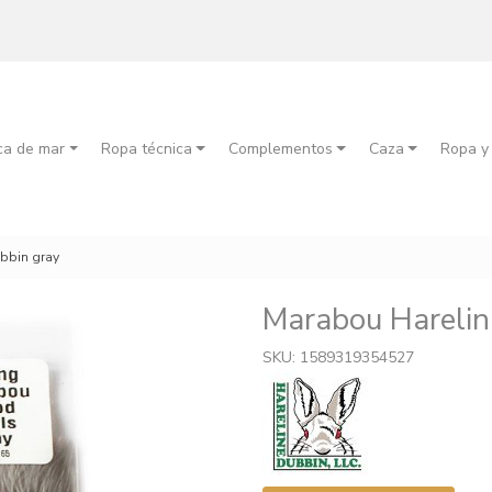
ca de mar
Ropa técnica
Complementos
Caza
Ropa y
bbin gray
Marabou Harelin
SKU: 1589319354527