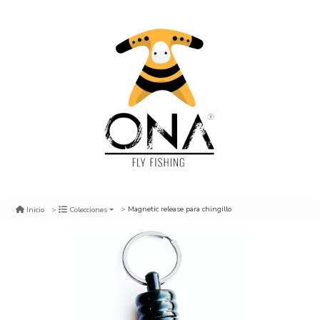
Magnetic release para chingillo
Inicio
Colecciones