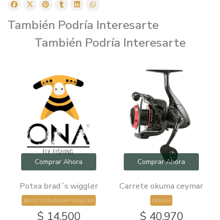
También Podría Interesarte
También Podría Interesarte
Comprar Ahora
Comprar Ahora
Potxa brad´s wiggler
Carrete okuma ceymar
BRAD´S MAGNUM WIGGLER
OKUMA
$ 14.500
$ 40.970