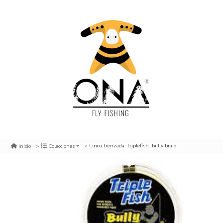
Linea trenzada triplefish bully braid
Inicio
Colecciones