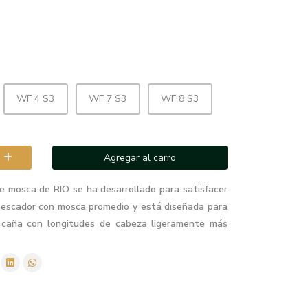
WF 4 S3
WF 7 S3
WF 8 S3
Agregar al carro
de mosca de RIO se ha desarrollado para satisfacer
pescador con mosca promedio y está diseñada para
a caña con longitudes de cabeza ligeramente más