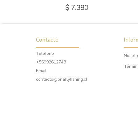
0
$ 7.380
Contacto
Infor
Teléfono
Nosotr
+56992612748
Términ
Email
contacto@onaflyfishing.cl