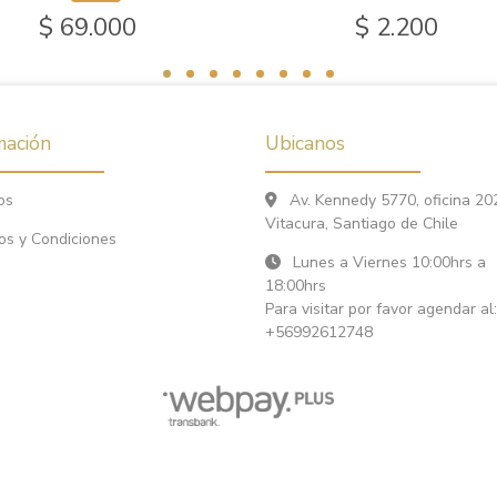
$ 69.000
$ 2.200
mación
Ubicanos
os
Av. Kennedy 5770, oficina 20
Vitacura, Santiago de Chile
os y Condiciones
Lunes a Viernes 10:00hrs a
18:00hrs
Para visitar por favor agendar al:
+56992612748
Ona Fly Fishing © 2026
¿Te gusta mi tienda? Yo vendo con
Bsale