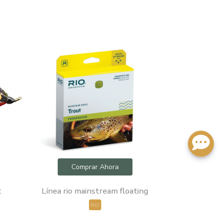
Comprar Ahora
Com
t
Línea rio mainstream floating
Hairwing i
RIO
ONA