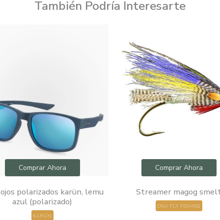
También Podría Interesarte
Comprar Ahora
Comprar Ahora
ojos polarizados karün, lemu
Streamer magog smel
azul (polarizado)
ONA FLY FISHING
KARÜN