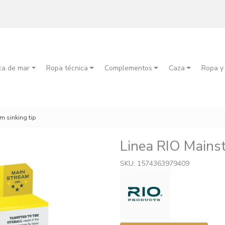
ca de mar
Ropa técnica
Complementos
Caza
Ropa y
m sinking tip
Linea RIO Mains
SKU: 1574363979409