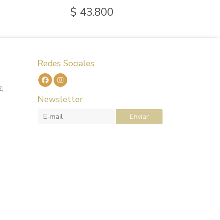
$ 43.800
$
Redes Sociales
2,
Newsletter
Enviar