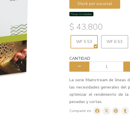
Stock por sucursal
Pocas Unidades.
$ 43.800
WF 5 S3
WF 6 S3
CANTIDAD
La serie Mainstream de líneas 
las necesidades generales del 
optimizar el rendimiento de l
pesadas y cortas.
Compartir en: