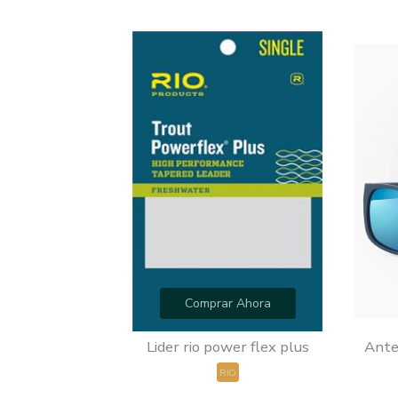
hora
Comprar Ahora
ing anglers
Lider rio power flex plus
Ante
FISHING ANGLERS
RIO