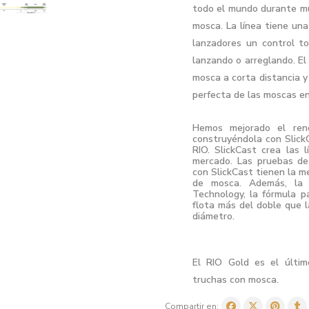
todo el mundo durante m
mosca. La línea tiene una
lanzadores un control to
lanzando o arreglando. El
mosca a corta distancia y
perfecta de las moscas en
Hemos mejorado el rend
construyéndola con Slick
RIO. SlickCast crea las
mercado. Las pruebas de
con SlickCast tienen la m
de mosca. Además, la 
Technology, la fórmula 
flota más del doble que l
diámetro.
El RIO Gold es el últi
truchas con mosca.
Compartir en: