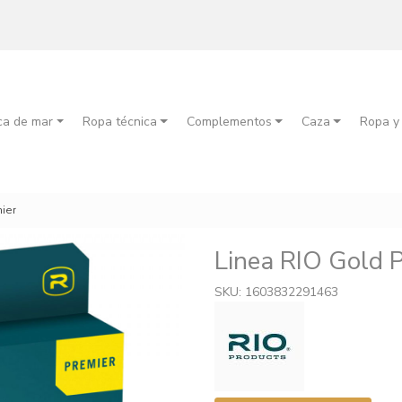
ca de mar
Ropa técnica
Complementos
Caza
Ropa y
mier
Linea RIO Gold 
SKU: 1603832291463