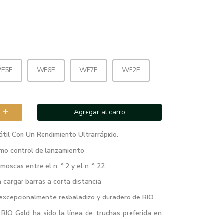
F5F
WF6F
WF7F
WF2F
Agregar al carro
til Con Un Rendimiento Ultrarrápido.
imo control de lanzamiento
moscas entre el n. ° 2 y el n. ° 22
 cargar barras a corta distancia
 excepcionalmente resbaladizo y duradero de RIO
l RIO Gold ha sido la línea de truchas preferida en