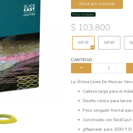
Stock por sucursal
Pocas Unidades.
$ 103.800
WF3F
WF4F
W
CANTIDAD
La Última Línea De Moscas Versá
Cabeza larga para el máx
Diseño cónico para lanzar 
Peso sesgado frontal para
Construido con SlickCast
¡¡Mejorado para 2020 !! E