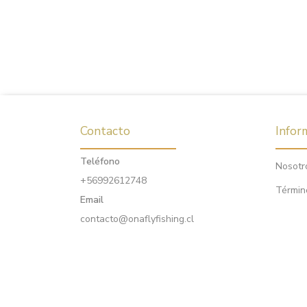
Contacto
Infor
Teléfono
Nosotr
+56992612748
Términ
Email
contacto@onaflyfishing.cl