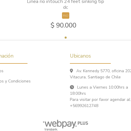
Linea rio intouch 24 feet sinking tip
dc
RIO
$ 90.000
mación
Ubicanos
os
Av. Kennedy 5770, oficina 20
Vitacura, Santiago de Chile
os y Condiciones
Lunes a Viernes 10:00hrs a
18:00hrs
Para visitar por favor agendar al:
+56992612748