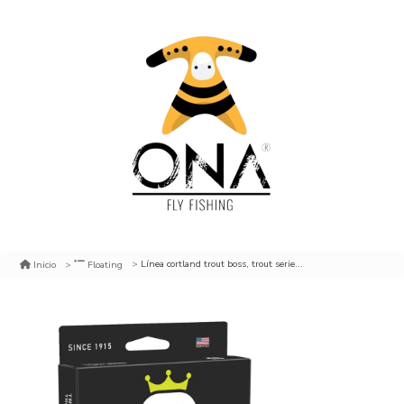
Línea cortland trout boss, trout series floating
Inicio
Floating