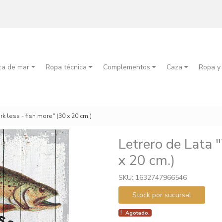
ca de mar
Ropa técnica
Complementos
Caza
Ropa y
rk less - fish more" (30 x 20 cm.)
Letrero de Lata 
x 20 cm.)
SKU: 1632747966546
Stock por sucursal
Agotado.