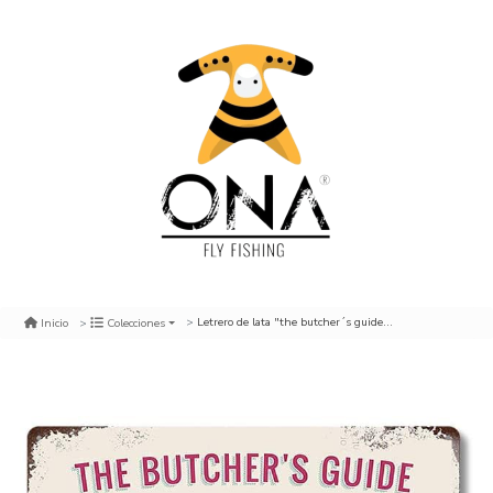
Letrero de lata "the butcher´s guide" cuts of beef (30 x 20 cm)
Inicio
Colecciones