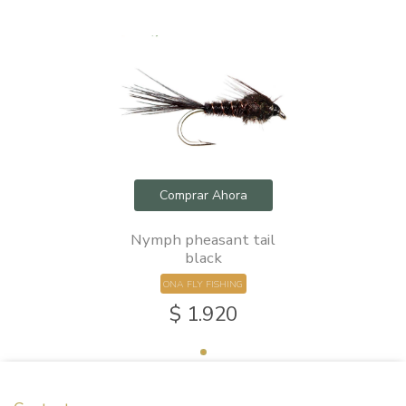
Comprar Ahora
Nymph pheasant tail
black
ONA FLY FISHING
$ 1.920