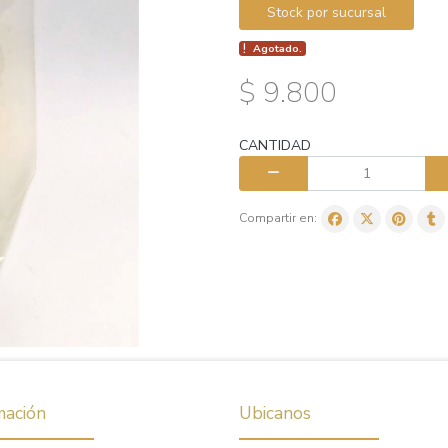
Stock por sucursal
Agotado.
$ 9.800
CANTIDAD
Compartir en:
mación
Ubicanos