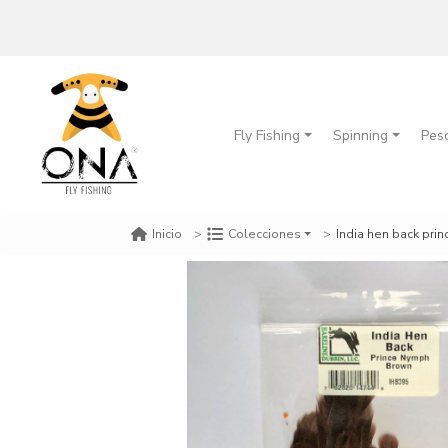
Fly Fishing
Spinning
Pes
India hen back pri
Inicio
Colecciones