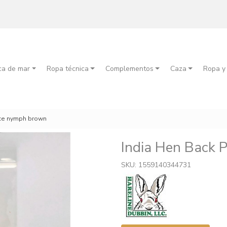
ca de mar
Ropa técnica
Complementos
Caza
Ropa y
nce nymph brown
India Hen Back 
SKU: 1559140344731