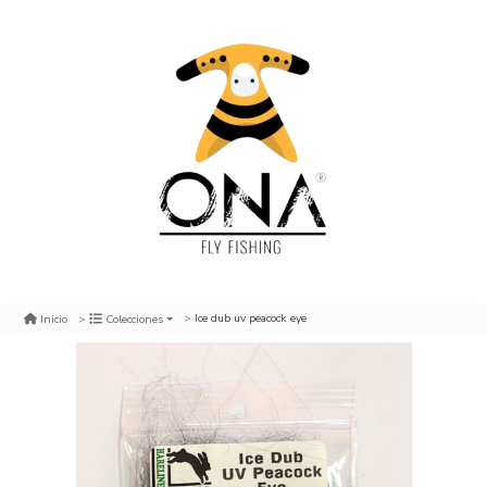
Ice dub uv peacock eye
Inicio
Colecciones