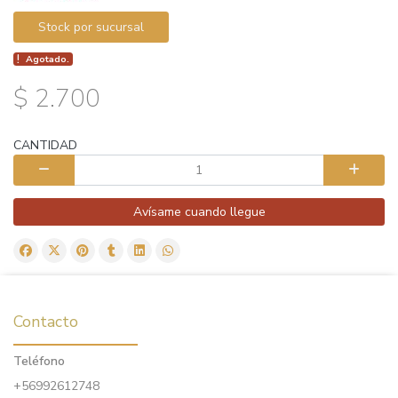
Stock por sucursal
Agotado.
$ 2.700
CANTIDAD
Avísame cuando llegue
Contacto
Teléfono
+56992612748