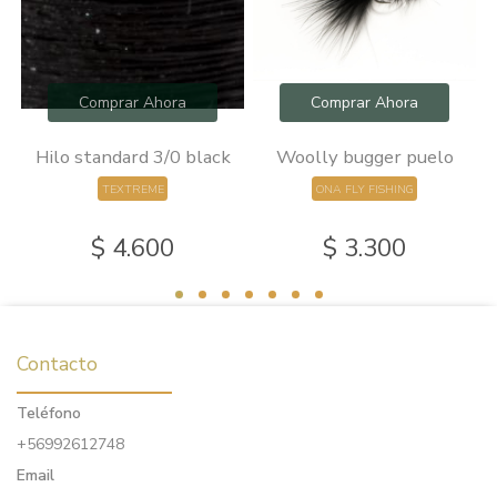
Comprar Ahora
Comprar Ahora
0
Hilo standard 3/0 black
Woolly bugger puelo
TEXTREME
ONA FLY FISHING
$ 4.600
$ 3.300
Contacto
Teléfono
+56992612748
Email