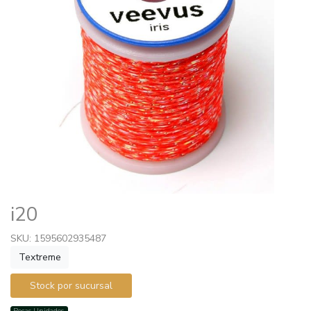
i20
SKU: 1595602935487
Textreme
Stock por sucursal
Pocas Unidades.