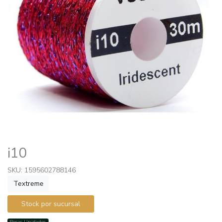
i10
SKU: 1595602788146
Textreme
Stock por sucursal
Pocas Unidades.