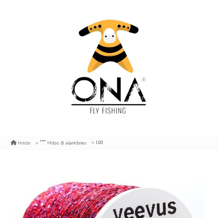
I10
Inicio
Hilos & alambres