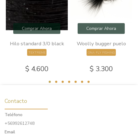
Comprar Ahora
Comprar Ahora
0
Hilo standard 3/0 black
Woolly bugger puelo
TEXTREME
ONA FLY FISHING
$ 4.600
$ 3.300
Contacto
Teléfono
+56992612748
Email