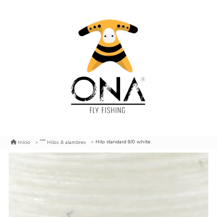
Hilo standard 8/0 white
Inicio
Hilos & alambres