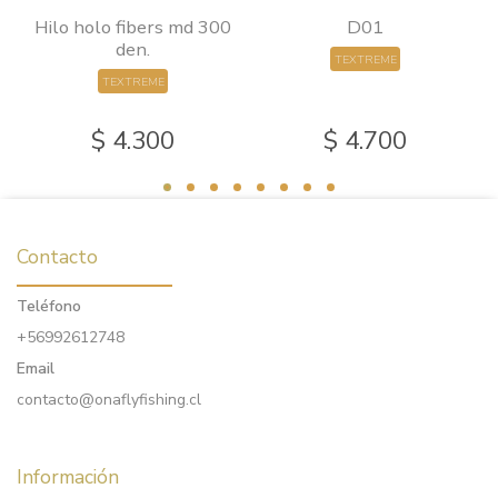
0
Hilo holo fibers md 300
D01
den.
TEXTREME
TEXTREME
$ 4.300
$ 4.700
Contacto
Teléfono
+56992612748
Email
contacto@onaflyfishing.cl
Información