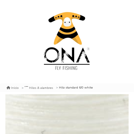
Hilo standard 6/0 white
Inicio
Hilos & alambres