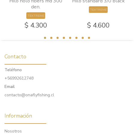
0
Hilo holo fibers md 300
Hilo standard 3/0 black
den.
TEXTREME
TEXTREME
$ 4.300
$ 4.600
Contacto
Teléfono
+56992612748
Email
contacto@onaflyfishing.cl
Información
Nosotros