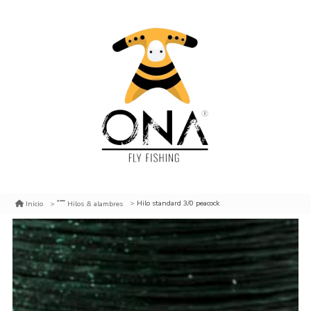
Hilo standard 3/0 peacock
Inicio
Hilos & alambres