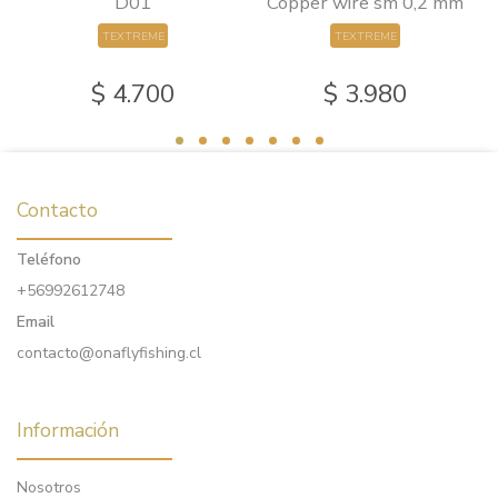
0
D01
Copper wire sm 0,2 mm
TEXTREME
TEXTREME
$ 4.700
$ 3.980
Contacto
Teléfono
+56992612748
Email
contacto@onaflyfishing.cl
Información
Nosotros