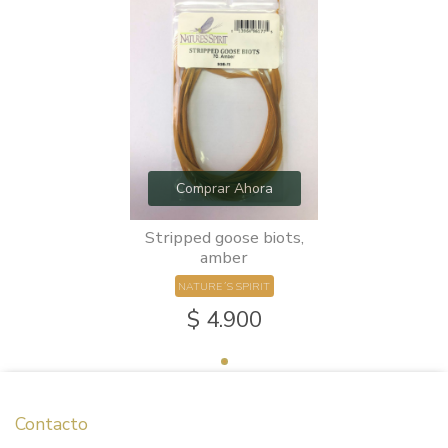
Comprar Ahora
Stripped goose biots,
amber
NATURE´S SPIRIT
$ 4.900
Contacto