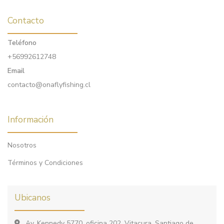
Contacto
Teléfono
+56992612748
Email
contacto@onaflyfishing.cl
Información
Nosotros
Términos y Condiciones
Ubicanos
Av. Kennedy 5770, oficina 202, Vitacura, Santiago de