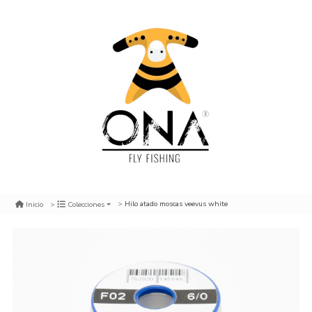
Hilo atado moscas veevus white
Inicio
Colecciones