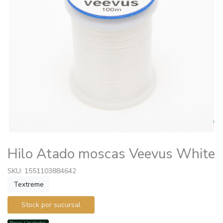
Hilo Atado moscas Veevus White
SKU: 1551103884642
Textreme
Stock por sucursal
Pocas Unidades.